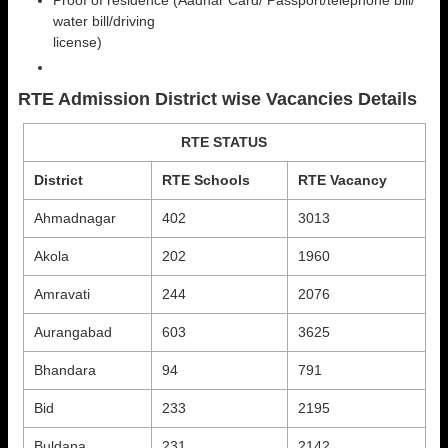
Proof of residence (Aadhar Card/ Passport/telephone bill/
water bill/driving
license)
RTE Admission District wise Vacancies Details
RTE STATUS
District
RTE Schools
RTE Vacancy
Ahmadnagar
402
3013
Akola
202
1960
Amravati
244
2076
Aurangabad
603
3625
Bhandara
94
791
Bid
233
2195
Buldana
231
2142