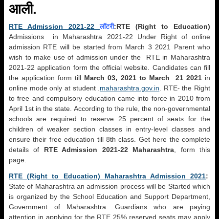
आली
.
RTE Admission 2021-22
लॉटरी
:RTE (Right to Education)
Admissions in Maharashtra 2021-22 Under Right of online
admission RTE will be started from March 3 2021 Parent who
wish to make use of admission under the RTE in Maharashtra
2021-22 application form the official website. Candidates can fill
the application form till
March 03, 2021 to March 21 2021
in
online mode only at student .
maharashtra.gov.in
. RTE- the Right
to free and compulsory education came into force in 2010 from
April 1st in the state. According to the rule, the non-governmental
schools are required to reserve 25 percent of seats for the
children of weaker section classes in entry-level classes and
ensure their free education till 8th class. Get here the complete
details of
RTE Admission 2021-22 Maharashtra
, form this
page.
RTE (
Right to Education)
Maharashtra Admission 2021
:
State of Maharashtra an admission process will be Started which
is organized by the School Education and Support Department,
Government of Maharashtra. Guardians who are paying
attention in applying for the RTE 25% reserved seats may apply