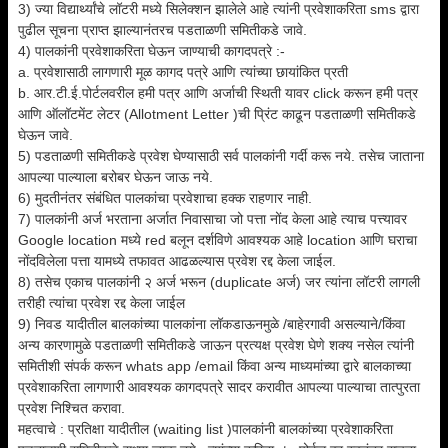
3) ज्या विद्यार्थ्यांचे लॉटरी मध्ये सिलेक्शन झालेले आहे त्यांनी प्रवेशाकरिता sms द्वारा
पुढील सूचना प्राप्त झाल्यानंतरच पडताळणी समितीकडे जावे.
4) पालकांनी प्रवेशाकरिता घेऊन जाण्याची कागदपत्रे :-
a. प्रवेशासाठी लागणारी मूळ कागद पत्रे आणि त्यांच्या छायांकित प्रती
b. आर.टी.ई.पोर्टलवरील हमी पत्र आणि अर्जाची स्थिती यावर click करून हमी पत्र
आणि ऑलॉटमेंट लेटर (Allotment Letter )ची प्रिंट काढून पडताळणी समितीकडे
घेऊन जावे.
5) पडताळणी समितीकडे प्रवेश घेण्यासाठी सर्व पालकांनी गर्दी करू नये. तसेच जाताना
आपल्या पाल्याला बरोबर घेऊन जाऊ नये.
6) मुदतीनंतर संबंधित पालकांचा प्रवेशाचा हक्क राहणार नाही.
7) पालकांनी अर्ज भरताना अर्जात निवासाचा जो पत्ता नोंद केला आहे त्याच पत्त्यावर
Google location मध्ये red बलून दर्शविणे आवश्यक आहे location आणि घराचा
नोंदविलेला पत्ता यामध्ये तफावत आढळल्यास प्रवेश रद्द केला जाईल.
8) तसेच एकाच पालकांनी २ अर्ज भरून (duplicate अर्ज) जर त्यांना लॉटरी लागली
तरीही त्यांचा प्रवेश रद्द केला जाईल
9) निवड यादीतील बालकांच्या पालकांना लॉकडाऊनमुळे /बाहेरगावी असल्याने/किंवा
अन्य कारणामुळे पडताळणी समितीकडे जाऊन प्रत्यक्ष प्रवेश घेणे शक्य नसेल त्यांनी
समितीशी संपर्क करून whats app /email किंवा अन्य माध्यमांच्या द्वारे बालकाच्या
प्रवेशाकरिता लागणारी आवश्यक कागदपत्रे सादर करावीत आपल्या पाल्याचा तात्पुरता
प्रवेश निश्चित करावा.
महत्वाचे : प्रतिक्षा यादीतील (waiting list )पालकांनी बालकांच्या प्रवेशाकरिता