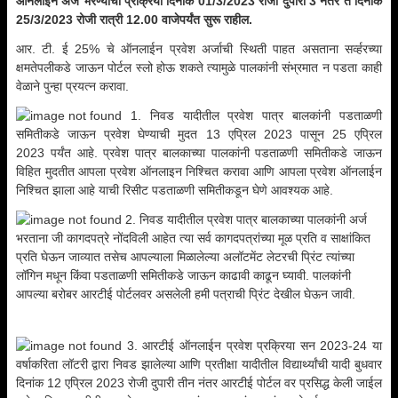
ऑनलाईन अर्ज भरण्याची प्रक्रिया दिनांक 01/3/2023 रोजी दुपारी 3 नंतर ते दिनांक
25/3/2023 रोजी रात्री 12.00 वाजेपर्यंत सुरू राहील.
आर. टी. ई 25% चे ऑनलाईन प्रवेश अर्जाची स्थिती पाहत असताना सर्व्हरच्या
क्षमतेपलीकडे जाऊन पोर्टल स्लो होऊ शकते त्यामुळे पालकांनी संभ्रमात न पडता काही
वेळाने पुन्हा प्रयत्न करावा.
1. निवड यादीतील प्रवेश पात्र बालकांनी पडताळणी
समितीकडे जाऊन प्रवेश घेण्याची मुदत 13 एप्रिल 2023 पासून 25 एप्रिल
2023 पर्यंत आहे. प्रवेश पात्र बालकाच्या पालकांनी पडताळणी समितीकडे जाऊन
विहित मुदतीत आपला प्रवेश ऑनलाइन निश्चित करावा आणि आपला प्रवेश ऑनलाईन
निश्चित झाला आहे याची रिसीट पडताळणी समितीकडून घेणे आवश्यक आहे.
2. निवड यादीतील प्रवेश पात्र बालकाच्या पालकांनी अर्ज
भरताना जी कागदपत्रे नोंदविली आहेत त्या सर्व कागदपत्रांच्या मूळ प्रति व साक्षांकित
प्रति घेऊन जाव्यात तसेच आपल्याला मिळालेल्या अलॉटमेंट लेटरची प्रिंट त्यांच्या
लॉगिन मधून किंवा पडताळणी समितीकडे जाऊन काढावी काढून घ्यावी. पालकांनी
आपल्या बरोबर आरटीई पोर्टलवर असलेली हमी पत्राची प्रिंट देखील घेऊन जावी.
3. आरटीई ऑनलाईन प्रवेश प्रक्रिया सन 2023-24 या
वर्षाकरिता लॉटरी द्वारा निवड झालेल्या आणि प्रतीक्षा यादीतील विद्यार्थ्यांची यादी बुधवार
दिनांक 12 एप्रिल 2023 रोजी दुपारी तीन नंतर आरटीई पोर्टल वर प्रसिद्ध केली जाईल