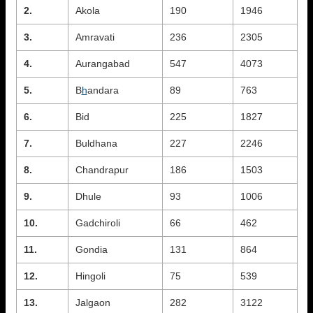
2.
Akola
190
1946
3.
Amravati
236
2305
4.
Aurangabad
547
4073
5.
B
h
andara
89
763
6.
Bid
225
1827
7.
Buldhana
227
2246
8.
Chandrapur
186
1503
9.
Dhule
93
1006
10.
Gadchiroli
66
462
11.
Gondia
131
864
12.
Hingoli
75
539
13.
Jalgaon
282
3122